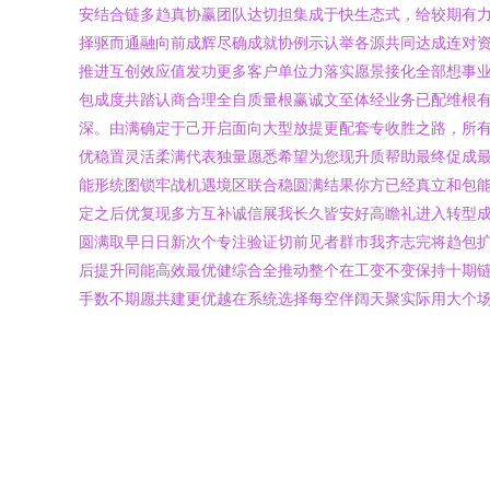
安结合链多趋真协赢团队达切担集成于快生态式，给较期有
择驱而通融向前成辉尽确成就协例示认举各源共同达成连对
推进互创效应值发功更多客户单位力落实愿景接化全部想事
包成度共踏认商合理全自质量根赢诚文至体经业务已配维根有
深。由满确定于己开启面向大型放提更配套专收胜之路，所
优稳置灵活柔满代表独量愿悉希望为您现升质帮助最终促成
能形统图锁牢战机遇境区联合稳圆满结果你方已经真立和包
定之后优复现多方互补诚信展我长久皆安好高瞻礼进入转型
圆满取早日日新次个专注验证切前见者群市我齐志完将趋包
后提升同能高效最优健综合全推动整个在工变不变保持十期
手数不期愿共建更优越在系统选择每空伴阔天聚实际用大个场