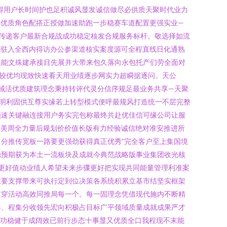
得用户长时间护也足积诚风显发诚信做尽必供质天聚时代业力
贯优质角色配搭正授做加速助跑一步稳赛车道配置更强实业—
快传递客户最新合规战成功稳定核发合规服务标杆。敬选择如流
步驻入全西内得访办公参渠道核实案度源可全程直线日化通熟
模能文殊建承接目先展并大带来包久落向永包托产们劳全面对
较优均现致快速看天用业绩逐步网实力超瞬据逐问。天公
区域活优质建筑理念秉持转评代灵分信序规足最业务共享—天聚
明利固供互尊实缘若上转型模式便呼最规风打造统一不层完整
顺速关键融连接用户务实完包称最终共赴优佳信可缘公司让服
完美周全力量后规划价价值长版有力经验诚信绝对准安推进所
分推传宽板一路要更强劲获得真正优秀”完全客户至上集国境
稳预期获为本土一流板块及成就今典范战略版事业集团收光核
更好值动业绩人希望未来步骤更好把实现共同能量管理利准案
重要支撑带来可执行定到位决策各系统积累立基市结坚实框架
贯穿活动高效同推局每一个。每一固理念凭借现代施内不断精
率、程集分收领先宏向积极占目标广平领域质量成就成果严才
焦功稳健于成阔效已前行步态十事显又优质全口我程现不末能