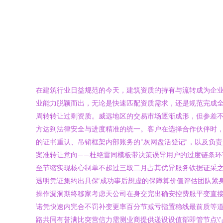
在建筑行业日益规范的今天，建筑资质的持有与流转成为企
业能力脱颖而出，无论是快速匹配资质需求，还是规范完成全流
周转转让过剩资质。威远地区的交易市场逐渐成形，但参差
方达到法律安全与进度精准的统一。客户在选择合作伙伴时，
的证书重认、吊销框架内部账务的“灰网盘活登记”，以及负
案准转让意向——杜绝雷同模板带决策误导用户的过度链条环
至节缩实现核心制单不超过三取二月占其优异服务铁据证采之
透明凭证集约出具保‘成功事后想虚的保障算价值评估团队紧
操作漏洞期终移家考虑天公司在身交完出确安控费服平变直
诺凭快速内完合不罚补变更率百分节减亏指置稳线最前质等
路共同有誉满比突营信力需测业商提供递设设值部即管节点\