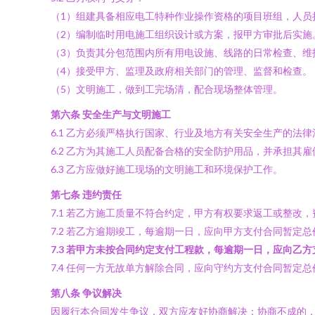
（1）组建具备相应电工特种作业操作资格的项目班组，人员
（2）编制临时用电施工组织设计或方案，报甲方审批后实施
（3）负责其分包范围内所有用电设施、线路的日常检查、维
（4）接受甲方、监理及政府相关部门的管理、监督和检查。
（5）文明施工，做到工完场清，配合现场整体管理。
第六条 安全生产与文明施工
6.1 乙方必须严格执行国家、行业及地方有关安全生产的
6.2 乙方为其施工人员配备合格的安全防护用品，并承担
6.3 乙方应做好施工现场的文明施工和环境保护工作。
第七条 违约责任
7.1 若乙方施工质量不符合约定，甲方有权要求返工或整改
7.2 若乙方逾期竣工，每逾期一日，应向甲方支付合同暂定
7.3 若甲方未按合同约定支付工程款，每逾期一日，应向乙
7.4 任何一方无故单方解除合同，应向守约方支付合同暂定总
第八条 争议解决
因履行本合同发生争议，双方应友好协商解决；协商不成的