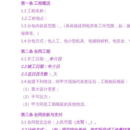
第一条 工程概况
1.1 工程名称：
1.2 工程地点：
1.3 分包内容及范围：
_（具体描述用电劳务工作范围，如：
保障等。）
1.4 分包方式：包人工、包小型机具、包辅助材料、包安全
第二条 合同工期
2.1 开工日期：
_年
月
日
2.2 竣工日期：
年
月
日
2.3 总日历天数：
_天
2.4 如遇下列情况，经甲方现场代表签证后，工期相应顺延：
（1）重大设计变更；
（2）不可抗力；
（3）甲方同意工期顺延的其他情况。
第三条 合同价款与支付
3.1 合同暂定总价：人民币
元（大写：
_）。
3.2 计价方式：
_（如：固定综合单价，按实际完成工作量结