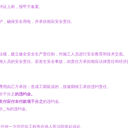
持证上岗，报甲方备案。
。
护，确保安全用电，并承担相应安全责任。
法律法规，建立健全安全生产责任制，对施工人员进行安全教育和技术交底。
其雇佣人员的安全责任。若发生安全事故，由责任方承担相应法律责任和经济
，费用由乙方承担；造成工期延误的，按逾期竣工承担违约责任。
总价千分之
的违约金。
方支付应付未付款项千分之
的违约金。
价__%的违约金。
，任何一方均可向工程所在地人民法院提起诉讼。