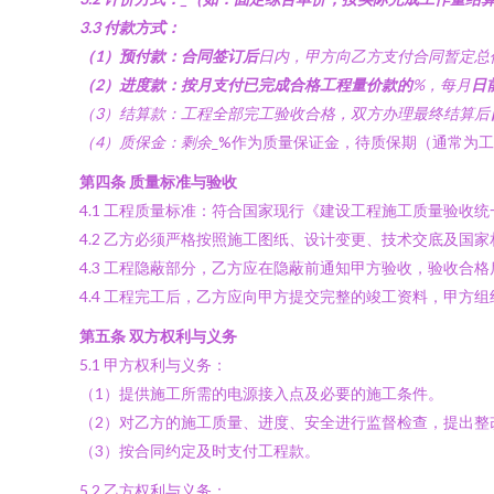
3.3 付款方式：
（1）预付款：合同签订后
日内，甲方向乙方支付合同暂定总
（2）进度款：按月支付已完成合格工程量价款的
%，每月
日
（3）结算款：工程全部完工验收合格，双方办理最终结算后
（4）质保金：剩余
_%作为质量保证金，待质保期（通常为
第四条 质量标准与验收
4.1 工程质量标准：符合国家现行《建设工程施工质量验收
4.2 乙方必须严格按照施工图纸、设计变更、技术交底及国
4.3 工程隐蔽部分，乙方应在隐蔽前通知甲方验收，验收合
4.4 工程完工后，乙方应向甲方提交完整的竣工资料，甲方
第五条 双方权利与义务
5.1 甲方权利与义务：
（1）提供施工所需的电源接入点及必要的施工条件。
（2）对乙方的施工质量、进度、安全进行监督检查，提出整
（3）按合同约定及时支付工程款。
5.2 乙方权利与义务：