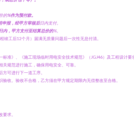
价的
%作为预付款。
前申报，经甲方审核后
日内支付。
日内，甲方支付至结算总价的
%。
工程竣工后12个月）届满无质量问题后一次性无息付清。
统一标准》、《施工现场临时用电安全技术规范》（JGJ46）及工程设计
家相关规范进行施工，确保用电安全、可靠。
格后方可进行下一道工序。
组织验收。验收不合格，乙方须在甲方规定期限内无偿整改至合格。
改要求。